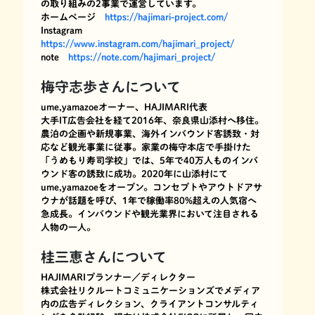
の取り組みの2事業で運営しています。
ホームページ
https://hajimari-project.com/
Instagram
https://www.instagram.com/hajimari_project/
note
https://note.com/hajimari_project/
梅守志歩さんについて
ume,yamazoeオーナー、HAJIMARI代表
大手IT広告会社を経て2016年、奈良県山添村へ移住。
農泊の企画や新規事業、海外インバウンド客誘致・対
応など観光事業に従事。家業の梅守本店で手掛けた
「うめもり寿司学校」では、5年で40万人ものインバ
ウンド客の誘致に成功。2020年に山添村にて
ume,yamazoeをオープン。コンセプトやアウトドアサ
ウナが話題を呼び、1年で稼働率80%超えの人気宿へ
急成長。インバウンドや観光業界において注目される
人物の一人。
桂三恵さんについて
HAJIMARIプランナー／ディレクター
株式会社リクルートコミュニケーションズでメディア
内の広告ディレクション、クライアントコンサルティ