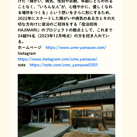
げた「障がい、病気、性別や宗教、年齢にとらわれる
ことなく、”いろんな人”が、心穏やかに、優しくなれ
る場所をつくる」という想いをさらに形にするため、
2022年にスタートした障がいや病気のある方とその大
切な方向けに宿泊のご招待をする「宿泊招待
HAJIMARI」のプロジェクトの拠点として、これまで
24組94名（2023年12月時点）の方を招き入れてい
る。
ホームページ
https://www.ume-yamazoe.com/
Instagram
https://www.instagram.com/ume.yamazoe/
note
https://note.com/ume_yamazoe0301